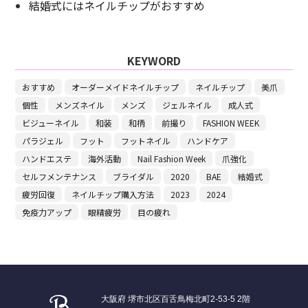
結婚式にはネイルチップがおすすめ
KEYWORD
おすすめ
オーダーメイドネイルチップ
ネイルチップ
美爪
個性
メンズネイル
メンズ
ジェルネイル
成人式
ビジューネイル
和装
和柄
前撮り
FASHION WEEK
パラジェル
フット
フットネイル
ハンドケア
ハンドエステ
海外活動
Nail Fashion Week
爪強化
セルフメンテナンス
ブライダル
2020
BAE
結婚式
疲労回復
ネイルチップ購入方法
2023
2024
免疫力アップ
眼精疲労
目の疲れ
大阪府 堺市北区百舌鳥梅北町2-53-5 2階