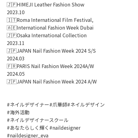
🇯🇵HIMEJI Leather Fashion Show
2023.10
🇮🇹Roma International Film Festival,
🇦🇪International Fashion Week Dubai
🇯🇵Osaka International Collection
2023.11
🇯🇵JAPAN Nail Fashion Week 2024 S/S
2024.03
🇫🇷PARIS Nail Fashion Week 2024A/W
2024.05
🇯🇵JAPAN Nail Fashion Week 2024 A/W
#ネイルデザイナー#爪華師#ネイルデザイン
#海外活動
#ネイルデザイナースクール
#あなたらしく輝く#naildesigner
#naildesigner_eva