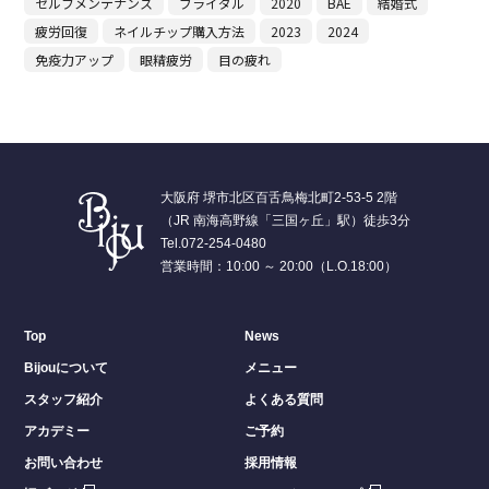
セルフメンテナンス
ブライダル
2020
BAE
結婚式
疲労回復
ネイルチップ購入方法
2023
2024
免疫力アップ
眼精疲労
目の疲れ
大阪府 堺市北区百舌鳥梅北町2-53-5 2階
（JR 南海高野線「三国ヶ丘」駅）徒歩3分
Tel.072-254-0480
営業時間：10:00 ～ 20:00（L.O.18:00）
Top
News
Bijouについて
メニュー
スタッフ紹介
よくある質問
アカデミー
ご予約
お問い合わせ
採用情報